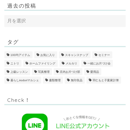
過去の投稿
タグ
100均アイテム
お気に入り
スキャンスナップ
セミナー
ニトリ
ホームファイリング
メルカリ
一緒にお片づけ会
上級レッスン
写真整理
庄内お片づけ部
愛用品
暮らしirodoriマルシェ
書類整理
無印良品
羽仁もと子案家計簿
Check！