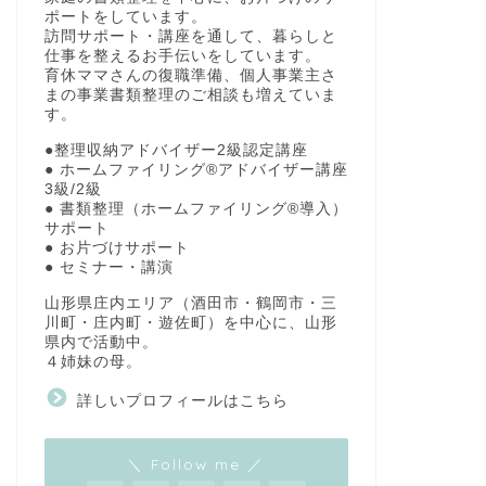
ポートをしています。
訪問サポート・講座を通して、暮らしと
仕事を整えるお手伝いをしています。
育休ママさんの復職準備、個人事業主さ
まの事業書類整理のご相談も増えていま
す。
●整理収納アドバイザー2級認定講座
● ホームファイリング®アドバイザー講座
3級/2級
● 書類整理（ホームファイリング®導入）
サポート
● お片づけサポート
● セミナー・講演
山形県庄内エリア（酒田市・鶴岡市・三
川町・庄内町・遊佐町）を中心に、山形
県内で活動中。
４姉妹の母。
詳しいプロフィールはこちら
＼ Follow me ／