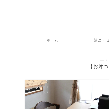
ホーム
講座・
― C
【お片づけ