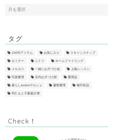
タグ
100均アイテム
お気に入り
スキャンスナップ
セミナー
ニトリ
ホームファイリング
メルカリ
一緒にお片づけ会
上級レッスン
写真整理
庄内お片づけ部
愛用品
暮らしirodoriマルシェ
書類整理
無印良品
羽仁もと子案家計簿
Check！