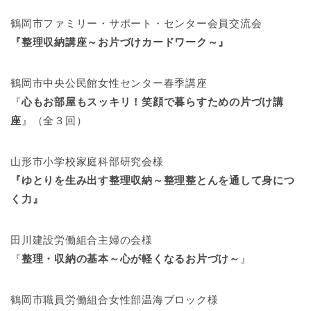
鶴岡市ファミリー・サポート・センター会員交流会
『整理収納講座～お片づけカードワーク～』
鶴岡市中央公民館女性センター春季講座
『
心もお部屋もスッキリ！笑顔で暮らすための片づけ講
座
』（全３回）
山形市小学校家庭科部研究会様
『ゆとりを生み出す整理収納～整理整とんを通して身につ
く力』
田川建設労働組合主婦の会様
『
整理・収納の基本～心が軽くなるお片づけ～
』
鶴岡市職員労働組合女性部温海ブロック様