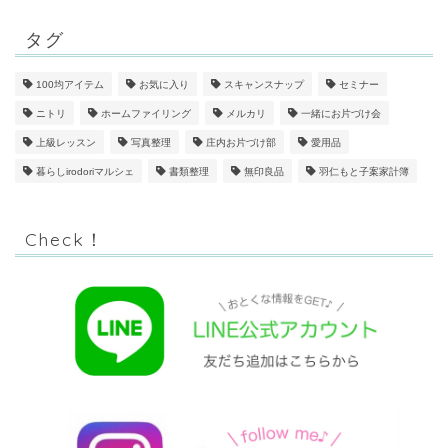
タグ
100均アイテム
お気に入り
スキャンスナップ
セミナー
ニトリ
ホームファイリング
メルカリ
一緒にお片づけ会
上級レッスン
写真整理
庄内お片づけ部
愛用品
暮らしirodoriマルシェ
書類整理
無印良品
羽仁もと子案家計簿
Check！