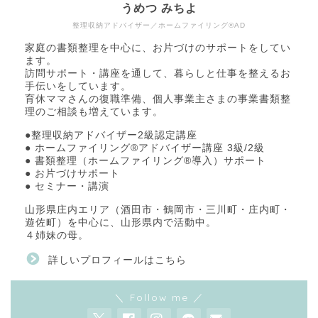
うめつ みちよ
整理収納アドバイザー／ホームファイリング®AD
家庭の書類整理を中心に、お片づけのサポートをしてい
ます。
訪問サポート・講座を通して、暮らしと仕事を整えるお
手伝いをしています。
育休ママさんの復職準備、個人事業主さまの事業書類整
理のご相談も増えています。
●整理収納アドバイザー2級認定講座
● ホームファイリング®アドバイザー講座 3級/2級
● 書類整理（ホームファイリング®導入）サポート
● お片づけサポート
● セミナー・講演
山形県庄内エリア（酒田市・鶴岡市・三川町・庄内町・
遊佐町）を中心に、山形県内で活動中。
４姉妹の母。
詳しいプロフィールはこちら
＼ Follow me ／