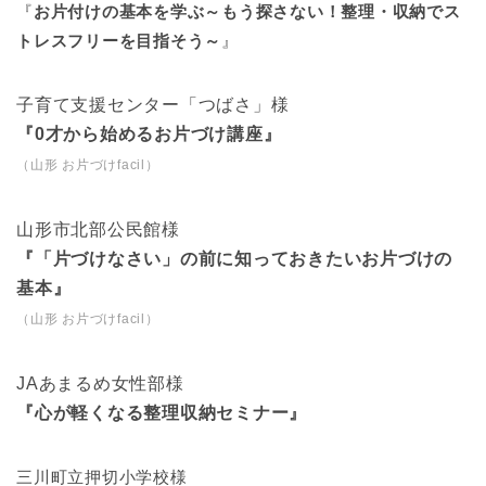
『
お片付けの基本を学ぶ～もう探さない！整理・収納でス
トレスフリーを目指そう～
』
子育て支援センター「つばさ」様
『0才から始めるお片づけ講座』
（山形 お片づけfacil）
山形市北部公民館様
『「片づけなさい」の前に知っておきたいお片づけの
基本』
（山形 お片づけfacil）
JAあまるめ女性部様
『心が軽くなる整理収納セミナー』
三川町立押切小学校様