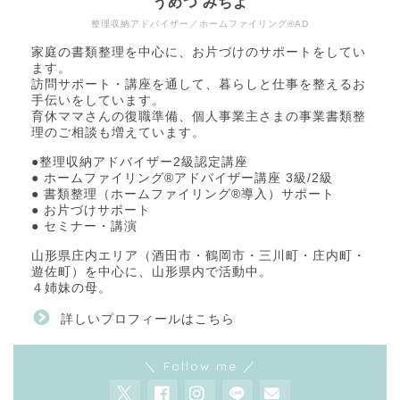
うめつ みちよ
整理収納アドバイザー／ホームファイリング®AD
家庭の書類整理を中心に、お片づけのサポートをしてい
ます。
訪問サポート・講座を通して、暮らしと仕事を整えるお
手伝いをしています。
育休ママさんの復職準備、個人事業主さまの事業書類整
理のご相談も増えています。
●整理収納アドバイザー2級認定講座
● ホームファイリング®アドバイザー講座 3級/2級
● 書類整理（ホームファイリング®導入）サポート
● お片づけサポート
● セミナー・講演
山形県庄内エリア（酒田市・鶴岡市・三川町・庄内町・
遊佐町）を中心に、山形県内で活動中。
４姉妹の母。
詳しいプロフィールはこちら
＼ Follow me ／