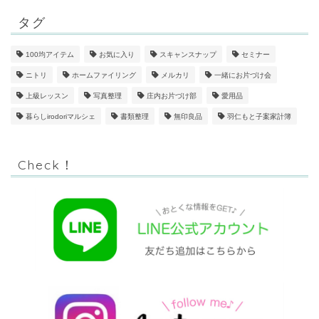
タグ
100均アイテム
お気に入り
スキャンスナップ
セミナー
ニトリ
ホームファイリング
メルカリ
一緒にお片づけ会
上級レッスン
写真整理
庄内お片づけ部
愛用品
暮らしirodoriマルシェ
書類整理
無印良品
羽仁もと子案家計簿
Check！