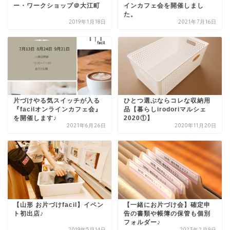
ー・ワークショップ＠大江町
インカフェ会を開催しまし
た。
2019年1月18日
2021年7月16日
片づけやる気スイッチが入る
ひとつ選ぶならコレな収納用
『facilオンラインカフェ会』
品【暮らしirodoriマルシェ
を開催します♪
2020①】
2021年6月26日
2020年11月20日
【山形 お片づけfacil】イベン
【一緒にお片づけ会】確定申
ト初出店♪
告の書類や帳簿の保管も個別
フォルダー♪
2019年5月14日
2023年2月9日