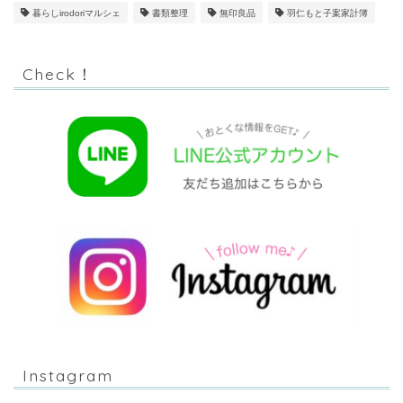
暮らしirodoriマルシェ
書類整理
無印良品
羽仁もと子案家計簿
Check！
Instagram