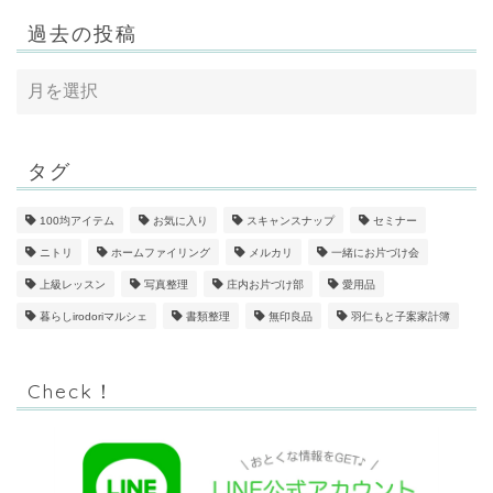
過去の投稿
タグ
100均アイテム
お気に入り
スキャンスナップ
セミナー
ニトリ
ホームファイリング
メルカリ
一緒にお片づけ会
上級レッスン
写真整理
庄内お片づけ部
愛用品
暮らしirodoriマルシェ
書類整理
無印良品
羽仁もと子案家計簿
Check！