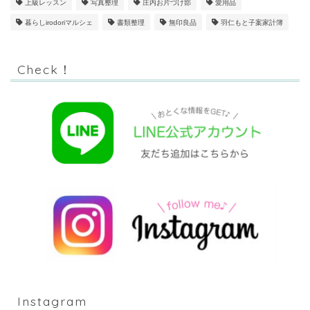
上級レッスン
写真整理
庄内お片づけ部
愛用品
暮らしirodoriマルシェ
書類整理
無印良品
羽仁もと子案家計簿
Check！
Instagram