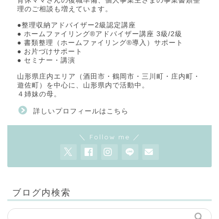
育休ママさんの復職準備、個人事業主さまの事業書類整
理のご相談も増えています。
●整理収納アドバイザー2級認定講座
● ホームファイリング®アドバイザー講座 3級/2級
● 書類整理（ホームファイリング®導入）サポート
● お片づけサポート
● セミナー・講演
山形県庄内エリア（酒田市・鶴岡市・三川町・庄内町・
遊佐町）を中心に、山形県内で活動中。
４姉妹の母。
詳しいプロフィールはこちら
＼ Follow me ／
ブログ内検索