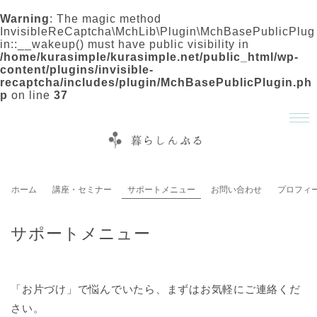
Warning
: The magic method
InvisibleReCaptcha\MchLib\Plugin\MchBasePublicPlug
in::__wakeup() must have public visibility in
/home/kurasimple/kurasimple.net/public_html/wp-
content/plugins/invisible-
recaptcha/includes/plugin/MchBasePublicPlugin.ph
p
on line
37
ホーム
講座・セミナー
サポートメニュー
お問い合わせ
プロフィ
サポートメニュー
「お片づけ」で悩んでいたら、まずはお気軽にご連絡くだ
さい。