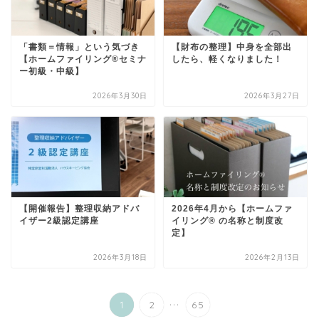
「書類＝情報」という気づき
【財布の整理】中身を全部出
【ホームファイリング®セミナ
したら、軽くなりました！
ー初級・中級】
2026年3月30日
2026年3月27日
【開催報告】整理収納アドバ
2026年4月から【ホームファ
イザー2級認定講座
イリング® の名称と制度改
定】
2026年3月18日
2026年2月13日
...
1
2
65