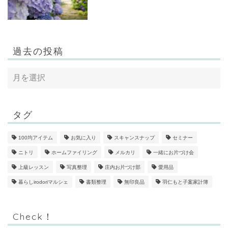
過去の投稿
タグ
100均アイテム
お気に入り
スキャンスナップ
セミナー
ニトリ
ホームファイリング
メルカリ
一緒にお片づけ会
上級レッスン
写真整理
庄内お片づけ部
愛用品
暮らしirodoriマルシェ
書類整理
無印良品
羽仁もと子案家計簿
Check！