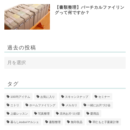
【書類整理】バーチカルファイリン
グって何ですか？
過去の投稿
タグ
100均アイテム
お気に入り
スキャンスナップ
セミナー
ニトリ
ホームファイリング
メルカリ
一緒にお片づけ会
上級レッスン
写真整理
庄内お片づけ部
愛用品
暮らしirodoriマルシェ
書類整理
無印良品
羽仁もと子案家計簿