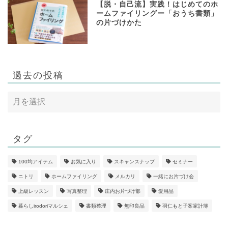
【脱・自己流】実践！はじめてのホ
ームファイリングー「おうち書類」
の片づけかた
過去の投稿
タグ
100均アイテム
お気に入り
スキャンスナップ
セミナー
ニトリ
ホームファイリング
メルカリ
一緒にお片づけ会
上級レッスン
写真整理
庄内お片づけ部
愛用品
暮らしirodoriマルシェ
書類整理
無印良品
羽仁もと子案家計簿