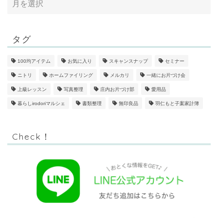
タグ
100均アイテム
お気に入り
スキャンスナップ
セミナー
ニトリ
ホームファイリング
メルカリ
一緒にお片づけ会
上級レッスン
写真整理
庄内お片づけ部
愛用品
暮らしirodoriマルシェ
書類整理
無印良品
羽仁もと子案家計簿
Check！