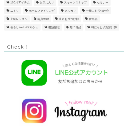
100均アイテム
お気に入り
スキャンスナップ
セミナー
ニトリ
ホームファイリング
メルカリ
一緒にお片づけ会
上級レッスン
写真整理
庄内お片づけ部
愛用品
暮らしirodoriマルシェ
書類整理
無印良品
羽仁もと子案家計簿
Check！