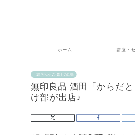
ホーム
講座・
【庄内お片づけ部】の活動
無印良品 酒田「からだ
け部が出店♪