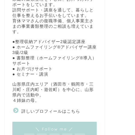
ポートをしています。
訪問サポート・講座を通して、暮らしと
仕事を整えるお手伝いをしています。
育休ママさんの復職準備、個人事業主さ
まの事業書類整理のご相談も増えていま
す。
●整理収納アドバイザー2級認定講座
● ホームファイリング®アドバイザー講座
3級/2級
● 書類整理（ホームファイリング®導入）
サポート
● お片づけサポート
● セミナー・講演
山形県庄内エリア（酒田市・鶴岡市・三
川町・庄内町・遊佐町）を中心に、山形
県内で活動中。
４姉妹の母。
詳しいプロフィールはこちら
＼ Follow me ／