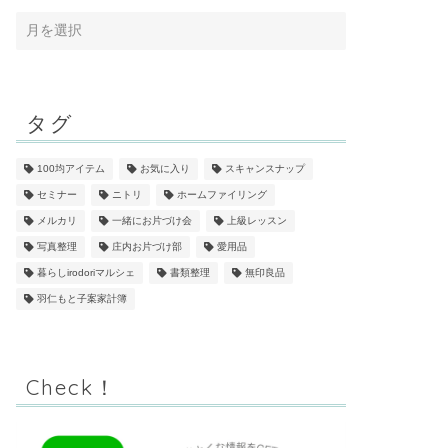
タグ
100均アイテム
お気に入り
スキャンスナップ
セミナー
ニトリ
ホームファイリング
メルカリ
一緒にお片づけ会
上級レッスン
写真整理
庄内お片づけ部
愛用品
暮らしirodoriマルシェ
書類整理
無印良品
羽仁もと子案家計簿
Check！