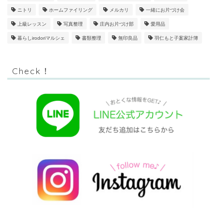
ニトリ
ホームファイリング
メルカリ
一緒にお片づけ会
上級レッスン
写真整理
庄内お片づけ部
愛用品
暮らしirodoriマルシェ
書類整理
無印良品
羽仁もと子案家計簿
Check！