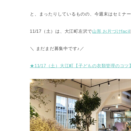
と、まったりしているものの、今週末はセミナ
11/17（土）は、大江町左沢で
山形 お片づけfacil
＼ まだまだ募集中です♪／
★11/17（土）大江町【子どもの衣類管理のコツ】 b