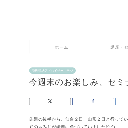
ホーム
講座・
整理収納アドバイザー・学び
今週末のお楽しみ、セミ
先週の後半から、仙台２日、山形２日と行って
庭のもみじが綺麗に色づいていました(^-^)