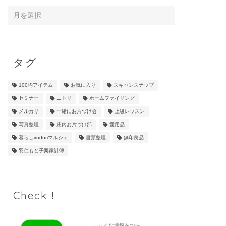
タグ
100均アイテム
お気に入り
スキャンスナップ
セミナー
ニトリ
ホームファイリング
メルカリ
一緒にお片づけ会
上級レッスン
写真整理
庄内お片づけ部
愛用品
暮らしirodoriマルシェ
書類整理
無印良品
羽仁もと子案家計簿
Check！