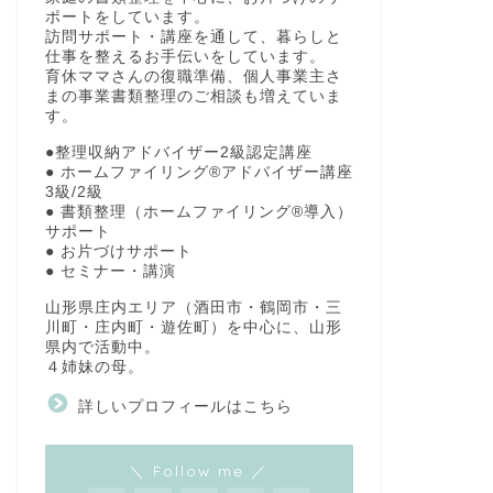
ポートをしています。
訪問サポート・講座を通して、暮らしと
仕事を整えるお手伝いをしています。
育休ママさんの復職準備、個人事業主さ
まの事業書類整理のご相談も増えていま
す。
●整理収納アドバイザー2級認定講座
● ホームファイリング®アドバイザー講座
3級/2級
● 書類整理（ホームファイリング®導入）
サポート
● お片づけサポート
● セミナー・講演
山形県庄内エリア（酒田市・鶴岡市・三
川町・庄内町・遊佐町）を中心に、山形
県内で活動中。
４姉妹の母。
詳しいプロフィールはこちら
＼ Follow me ／