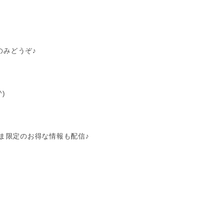
のみどうぞ
♪
^)
ま限定のお得な情報も配信
♪