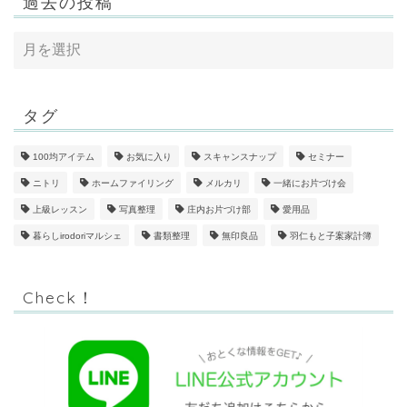
過去の投稿
タグ
100均アイテム
お気に入り
スキャンスナップ
セミナー
ニトリ
ホームファイリング
メルカリ
一緒にお片づけ会
上級レッスン
写真整理
庄内お片づけ部
愛用品
暮らしirodoriマルシェ
書類整理
無印良品
羽仁もと子案家計簿
Check！