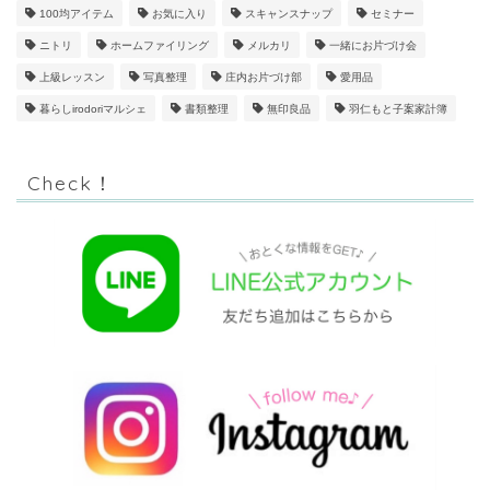
100均アイテム
お気に入り
スキャンスナップ
セミナー
ニトリ
ホームファイリング
メルカリ
一緒にお片づけ会
上級レッスン
写真整理
庄内お片づけ部
愛用品
暮らしirodoriマルシェ
書類整理
無印良品
羽仁もと子案家計簿
Check！