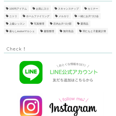
100均アイテム
お気に入り
スキャンスナップ
セミナー
ニトリ
ホームファイリング
メルカリ
一緒にお片づけ会
上級レッスン
写真整理
庄内お片づけ部
愛用品
暮らしirodoriマルシェ
書類整理
無印良品
羽仁もと子案家計簿
Check！