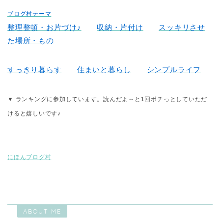
ブログ村テーマ
整理整頓・お片づけ♪
収納・片付け
スッキリさせ
た場所・もの
すっきり暮らす
住まいと暮らし
シンプルライフ
▼ ランキングに参加しています。読んだよ～と1回ポチっとしていただ
けると嬉しいです♪
にほんブログ村
ABOUT ME