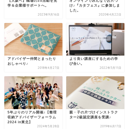
【大阪へ】職場の3S活動を見
オンラインでみんなでお片づ
学＆企業様サポートへ。
け♪『カタフェス』に参加しま
した。
2023年9月16日
2020年4月22日
アドバイザー仲間とまったり
より良い講座にするための学
おしゃべり♪
び合い。
2018年4月27日
2022年5月11日
5年ぶりのリアル開催♪【整理
親・子の片づけインストラク
収納アドバイザーフォーラム
ター2級認定講座を受講♪
2024 in東北】
2024年5月28日
2019年6月17日