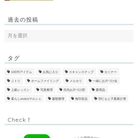
過去の投稿
タグ
100均アイテム
お気に入り
スキャンスナップ
セミナー
ニトリ
ホームファイリング
メルカリ
一緒にお片づけ会
上級レッスン
写真整理
庄内お片づけ部
愛用品
暮らしirodoriマルシェ
書類整理
無印良品
羽仁もと子案家計簿
Check！