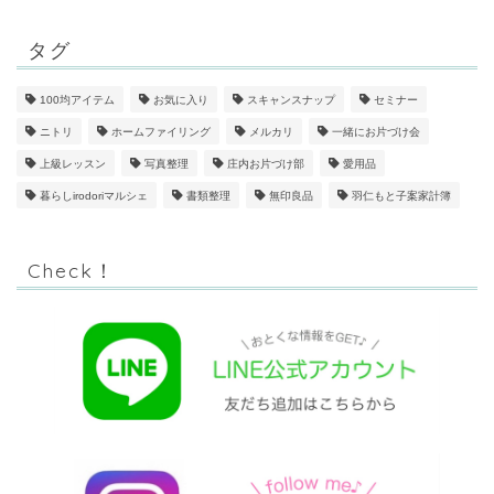
タグ
100均アイテム
お気に入り
スキャンスナップ
セミナー
ニトリ
ホームファイリング
メルカリ
一緒にお片づけ会
上級レッスン
写真整理
庄内お片づけ部
愛用品
暮らしirodoriマルシェ
書類整理
無印良品
羽仁もと子案家計簿
Check！