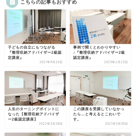
こちらの記事もおすすめ
子どもの自立にもつながる
事例で聞くとわかりやすい
『整理収納アドバイザー2級認
♪『整理収納アドバイザー2級
定講座』
認定講座』
2021年9月24日
2023年2月23日
人生のターニングポイントに
この講座を受講していなかっ
なった【整理収納アドバイザ
たら…と考えるとこわいで
ー2級認定講座】
す。
2022年3月28日
2021年3月30日