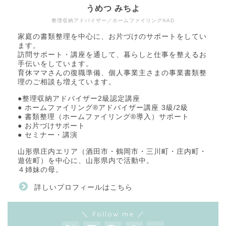
うめつ みちよ
整理収納アドバイザー／ホームファイリング®AD
家庭の書類整理を中心に、お片づけのサポートをしてい
ます。
訪問サポート・講座を通して、暮らしと仕事を整えるお
手伝いをしています。
育休ママさんの復職準備、個人事業主さまの事業書類整
理のご相談も増えています。
●整理収納アドバイザー2級認定講座
● ホームファイリング®アドバイザー講座 3級/2級
● 書類整理（ホームファイリング®導入）サポート
● お片づけサポート
● セミナー・講演
山形県庄内エリア（酒田市・鶴岡市・三川町・庄内町・
遊佐町）を中心に、山形県内で活動中。
４姉妹の母。
詳しいプロフィールはこちら
＼ Follow me ／