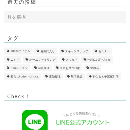
過去の投稿
タグ
100均アイテム
お気に入り
スキャンスナップ
セミナー
ニトリ
ホームファイリング
メルカリ
一緒にお片づけ会
上級レッスン
写真整理
庄内お片づけ部
愛用品
暮らしirodoriマルシェ
書類整理
無印良品
羽仁もと子案家計簿
Check！