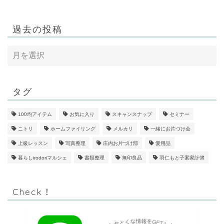
過去の投稿
タグ
100均アイテム
お気に入り
スキャンスナップ
セミナー
ニトリ
ホームファイリング
メルカリ
一緒にお片づけ会
上級レッスン
写真整理
庄内お片づけ部
愛用品
暮らしirodoriマルシェ
書類整理
無印良品
羽仁もと子案家計簿
Check！