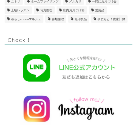
ニトリ
ホームファイリング
メルカリ
一緒にお片づけ会
上級レッスン
写真整理
庄内お片づけ部
愛用品
暮らしirodoriマルシェ
書類整理
無印良品
羽仁もと子案家計簿
Check！