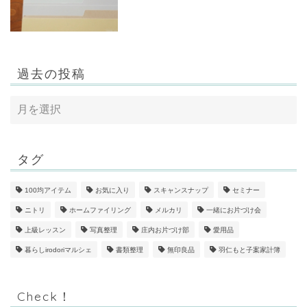
過去の投稿
タグ
100均アイテム
お気に入り
スキャンスナップ
セミナー
ニトリ
ホームファイリング
メルカリ
一緒にお片づけ会
上級レッスン
写真整理
庄内お片づけ部
愛用品
暮らしirodoriマルシェ
書類整理
無印良品
羽仁もと子案家計簿
Check！