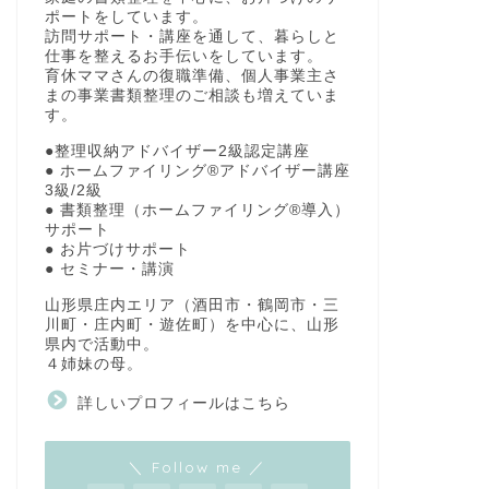
ポートをしています。
訪問サポート・講座を通して、暮らしと
仕事を整えるお手伝いをしています。
育休ママさんの復職準備、個人事業主さ
まの事業書類整理のご相談も増えていま
す。
●整理収納アドバイザー2級認定講座
● ホームファイリング®アドバイザー講座
3級/2級
● 書類整理（ホームファイリング®導入）
サポート
● お片づけサポート
● セミナー・講演
山形県庄内エリア（酒田市・鶴岡市・三
川町・庄内町・遊佐町）を中心に、山形
県内で活動中。
４姉妹の母。
詳しいプロフィールはこちら
＼ Follow me ／