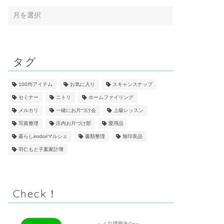
タグ
100均アイテム
お気に入り
スキャンスナップ
セミナー
ニトリ
ホームファイリング
メルカリ
一緒にお片づけ会
上級レッスン
写真整理
庄内お片づけ部
愛用品
暮らしirodoriマルシェ
書類整理
無印良品
羽仁もと子案家計簿
Check！