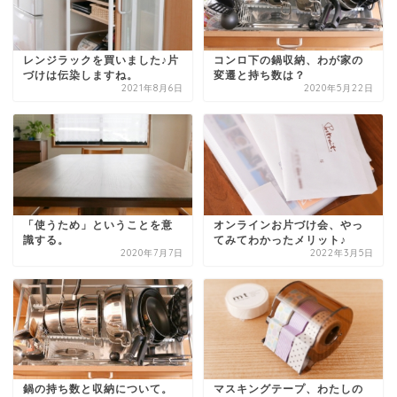
レンジラックを買いました♪片
コンロ下の鍋収納、わが家の
づけは伝染しますね。
変遷と持ち数は？
2021年8月6日
2020年5月22日
「使うため」ということを意
オンラインお片づけ会、やっ
識する。
てみてわかったメリット♪
2020年7月7日
2022年3月5日
鍋の持ち数と収納について。
マスキングテープ、わたしの