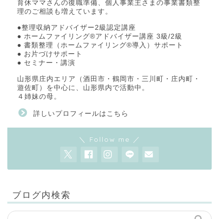
育休ママさんの復職準備、個人事業主さまの事業書類整
理のご相談も増えています。
●整理収納アドバイザー2級認定講座
● ホームファイリング®アドバイザー講座 3級/2級
● 書類整理（ホームファイリング®導入）サポート
● お片づけサポート
● セミナー・講演
山形県庄内エリア（酒田市・鶴岡市・三川町・庄内町・
遊佐町）を中心に、山形県内で活動中。
４姉妹の母。
詳しいプロフィールはこちら
＼ Follow me ／
ブログ内検索