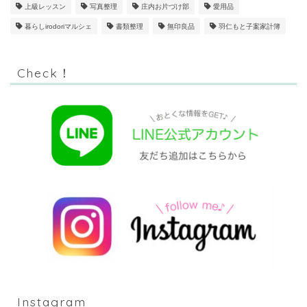
上級レッスン
写真整理
庄内お片づけ部
愛用品
暮らしirodoriマルシェ
書類整理
無印良品
羽仁もと子案家計簿
Check！
Instagram