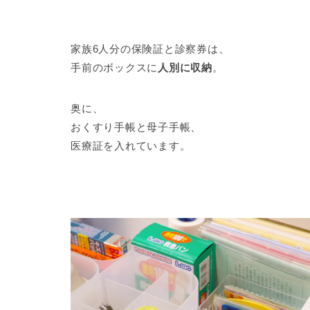
家族6人分の保険証と診察券は、
手前のボックスに
人別に収納
。
奥に、
おくすり手帳と母子手帳、
医療証を入れています。