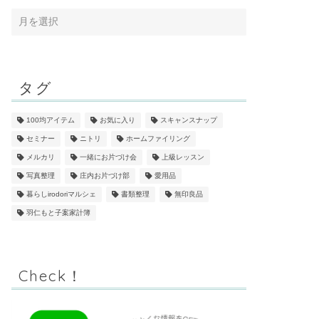
タグ
100均アイテム
お気に入り
スキャンスナップ
セミナー
ニトリ
ホームファイリング
メルカリ
一緒にお片づけ会
上級レッスン
写真整理
庄内お片づけ部
愛用品
暮らしirodoriマルシェ
書類整理
無印良品
羽仁もと子案家計簿
Check！