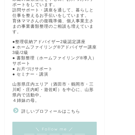
ポートをしています。
訪問サポート・講座を通して、暮らしと
仕事を整えるお手伝いをしています。
育休ママさんの復職準備、個人事業主さ
まの事業書類整理のご相談も増えていま
す。
●整理収納アドバイザー2級認定講座
● ホームファイリング®アドバイザー講座
3級/2級
● 書類整理（ホームファイリング®導入）
サポート
● お片づけサポート
● セミナー・講演
山形県庄内エリア（酒田市・鶴岡市・三
川町・庄内町・遊佐町）を中心に、山形
県内で活動中。
４姉妹の母。
詳しいプロフィールはこちら
＼ Follow me ／