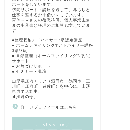
ポートをしています。
訪問サポート・講座を通して、暮らしと
仕事を整えるお手伝いをしています。
育休ママさんの復職準備、個人事業主さ
まの事業書類整理のご相談も増えていま
す。
●整理収納アドバイザー2級認定講座
● ホームファイリング®アドバイザー講座
3級/2級
● 書類整理（ホームファイリング®導入）
サポート
● お片づけサポート
● セミナー・講演
山形県庄内エリア（酒田市・鶴岡市・三
川町・庄内町・遊佐町）を中心に、山形
県内で活動中。
４姉妹の母。
詳しいプロフィールはこちら
＼ Follow me ／