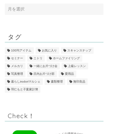
タグ
100均アイテム
お気に入り
スキャンスナップ
セミナー
ニトリ
ホームファイリング
メルカリ
一緒にお片づけ会
上級レッスン
写真整理
庄内お片づけ部
愛用品
暮らしirodoriマルシェ
書類整理
無印良品
羽仁もと子案家計簿
Check！