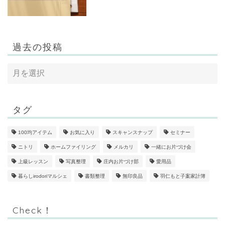
過去の投稿
タグ
100均アイテム
お気に入り
スキャンスナップ
セミナー
ニトリ
ホームファイリング
メルカリ
一緒にお片づけ会
上級レッスン
写真整理
庄内お片づけ部
愛用品
暮らしirodoriマルシェ
書類整理
無印良品
羽仁もと子案家計簿
Check！