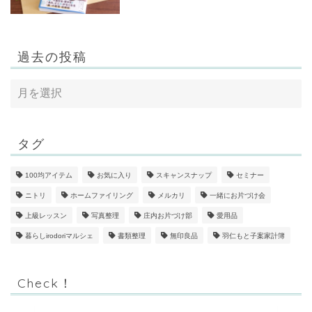
過去の投稿
タグ
100均アイテム
お気に入り
スキャンスナップ
セミナー
ニトリ
ホームファイリング
メルカリ
一緒にお片づけ会
上級レッスン
写真整理
庄内お片づけ部
愛用品
暮らしirodoriマルシェ
書類整理
無印良品
羽仁もと子案家計簿
Check！