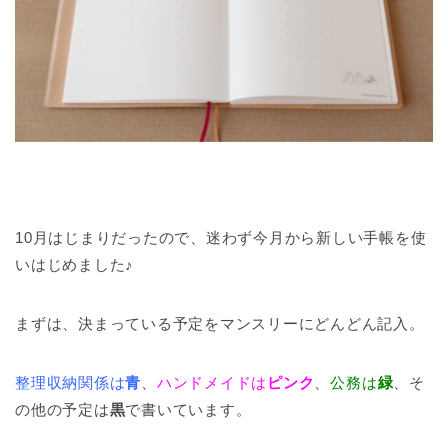
10月はじまりだったので、迷わず今月から新しい手帳を使
いはじめました♪
まずは、決まっている予定をマンスリーにどんどん記入。
整理収納関係は
青
、
ハンドメイドは
ピンク
、
公務は
緑
、そ
の他の予定は
黒
で書いています。