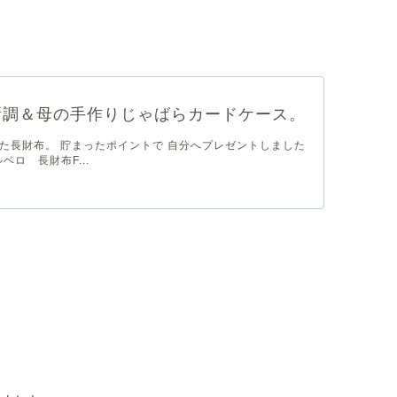
新調＆母の手作りじゃばらカードケース。
た長財布。 貯まったポイントで 自分へプレゼントしました
ルベロ 長財布F...