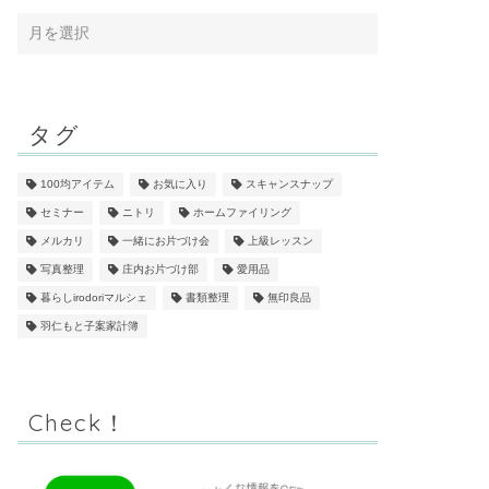
タグ
100均アイテム
お気に入り
スキャンスナップ
セミナー
ニトリ
ホームファイリング
メルカリ
一緒にお片づけ会
上級レッスン
写真整理
庄内お片づけ部
愛用品
暮らしirodoriマルシェ
書類整理
無印良品
羽仁もと子案家計簿
Check！