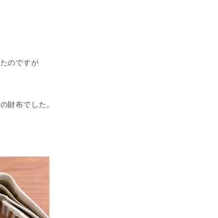
…
ったのですが
この財布でした。