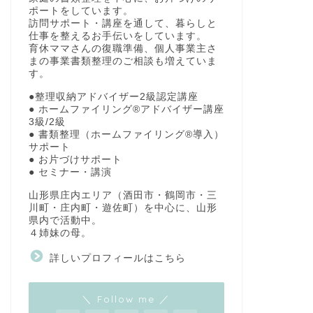
ポートをしています。
訪問サポート・講座を通して、暮らしと
仕事を整えるお手伝いをしています。
育休ママさんの復職準備、個人事業主さ
まの事業書類整理のご相談も増えていま
す。
●整理収納アドバイザー2級認定講座
● ホームファイリング®アドバイザー講座
3級/2級
● 書類整理（ホームファイリング®導入）
サポート
● お片づけサポート
● セミナー・講演
山形県庄内エリア（酒田市・鶴岡市・三
川町・庄内町・遊佐町）を中心に、山形
県内で活動中。
４姉妹の母。
詳しいプロフィールはこちら
＼ Follow me ／