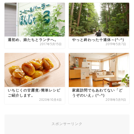
週初め、娘たちとランチへ。
やっと終わった十連休～(^-^)
2017年5月15日
2019年5月7日
いちじくの甘露煮♪簡単レシピ
家庭訪問でもあわてない「ど
ご紹介します。
うぞのいえ」(^-^)
2020年10月4日
2018年5月9日
スポンサーリンク