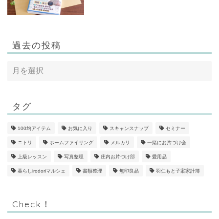
過去の投稿
タグ
100均アイテム
お気に入り
スキャンスナップ
セミナー
ニトリ
ホームファイリング
メルカリ
一緒にお片づけ会
上級レッスン
写真整理
庄内お片づけ部
愛用品
暮らしirodoriマルシェ
書類整理
無印良品
羽仁もと子案家計簿
Check！