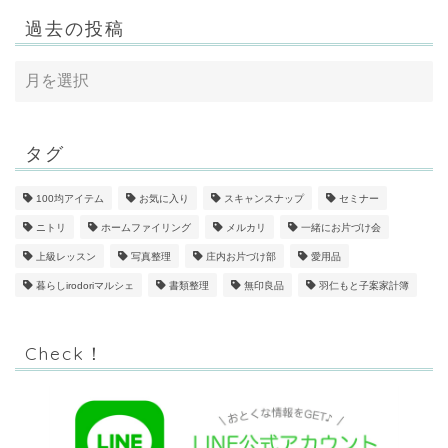
過去の投稿
タグ
100均アイテム
お気に入り
スキャンスナップ
セミナー
ニトリ
ホームファイリング
メルカリ
一緒にお片づけ会
上級レッスン
写真整理
庄内お片づけ部
愛用品
暮らしirodoriマルシェ
書類整理
無印良品
羽仁もと子案家計簿
Check！