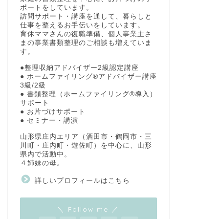
ポートをしています。
訪問サポート・講座を通して、暮らしと
仕事を整えるお手伝いをしています。
育休ママさんの復職準備、個人事業主さ
まの事業書類整理のご相談も増えていま
す。
●整理収納アドバイザー2級認定講座
● ホームファイリング®アドバイザー講座
3級/2級
● 書類整理（ホームファイリング®導入）
サポート
● お片づけサポート
● セミナー・講演
山形県庄内エリア（酒田市・鶴岡市・三
川町・庄内町・遊佐町）を中心に、山形
県内で活動中。
４姉妹の母。
詳しいプロフィールはこちら
＼ Follow me ／