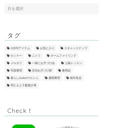
タグ
100均アイテム
お気に入り
スキャンスナップ
セミナー
ニトリ
ホームファイリング
メルカリ
一緒にお片づけ会
上級レッスン
写真整理
庄内お片づけ部
愛用品
暮らしirodoriマルシェ
書類整理
無印良品
羽仁もと子案家計簿
Check！