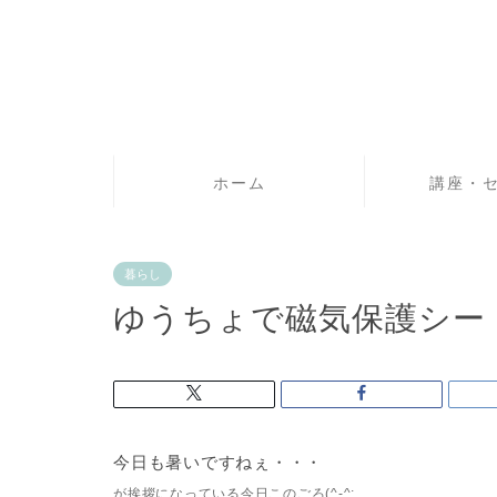
ホーム
講座・
暮らし
ゆうちょで磁気保護シー
今日も暑いですねぇ・・・
が挨拶になっている今日このごろ(^-^;