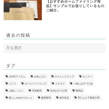
【おすすめホームファイリング用
品】サンプルでお送りしているもの
ご紹介。
過去の投稿
タグ
100均アイテム
お気に入り
スキャンスナップ
セミナー
ニトリ
ホームファイリング
メルカリ
一緒にお片づけ会
上級レッスン
写真整理
庄内お片づけ部
愛用品
暮らしirodoriマルシェ
書類整理
無印良品
羽仁もと子案家計簿