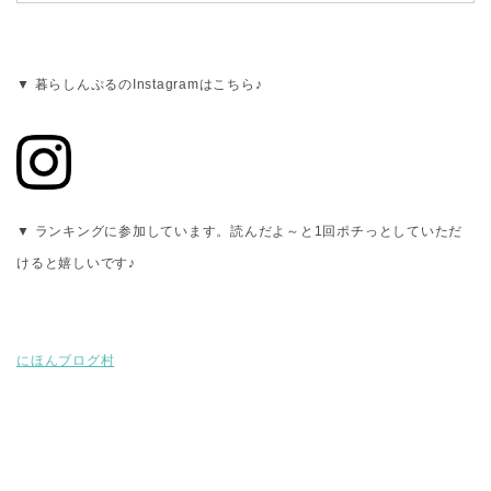
▼ 暮らしんぷるのInstagramはこちら♪
▼ ランキングに参加しています。読んだよ～と1回ポチっとしていただ
けると嬉しいです♪
にほんブログ村
お片づけのことなら・・・山形県庄内地域（酒田・鶴岡・三川）の整理
収納アドバイザー・住宅収納スペシャリスト