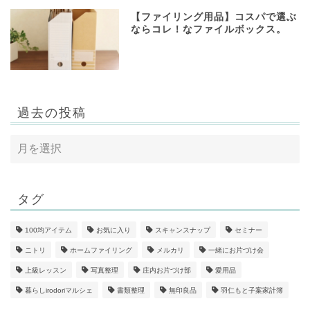
【ファイリング用品】コスパで選ぶ
ならコレ！なファイルボックス。
過去の投稿
タグ
100均アイテム
お気に入り
スキャンスナップ
セミナー
ニトリ
ホームファイリング
メルカリ
一緒にお片づけ会
上級レッスン
写真整理
庄内お片づけ部
愛用品
暮らしirodoriマルシェ
書類整理
無印良品
羽仁もと子案家計簿