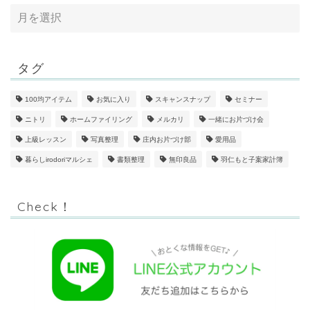
タグ
100均アイテム
お気に入り
スキャンスナップ
セミナー
ニトリ
ホームファイリング
メルカリ
一緒にお片づけ会
上級レッスン
写真整理
庄内お片づけ部
愛用品
暮らしirodoriマルシェ
書類整理
無印良品
羽仁もと子案家計簿
Check！