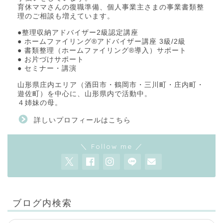
育休ママさんの復職準備、個人事業主さまの事業書類整
理のご相談も増えています。
●整理収納アドバイザー2級認定講座
● ホームファイリング®アドバイザー講座 3級/2級
● 書類整理（ホームファイリング®導入）サポート
● お片づけサポート
● セミナー・講演
山形県庄内エリア（酒田市・鶴岡市・三川町・庄内町・
遊佐町）を中心に、山形県内で活動中。
４姉妹の母。
詳しいプロフィールはこちら
＼ Follow me ／
ブログ内検索