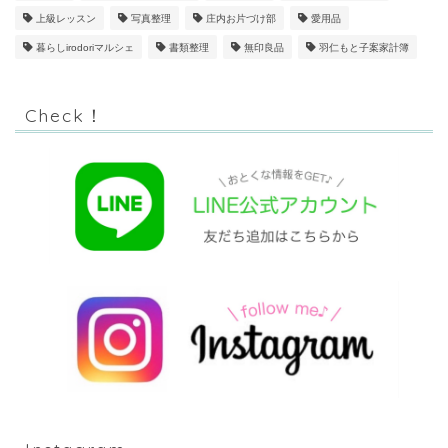
上級レッスン
写真整理
庄内お片づけ部
愛用品
暮らしirodoriマルシェ
書類整理
無印良品
羽仁もと子案家計簿
Check！