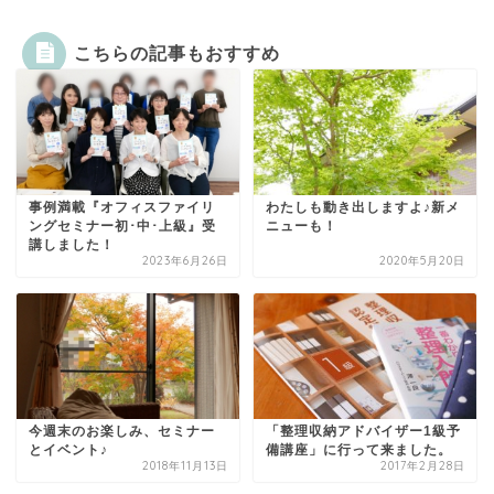
こちらの記事もおすすめ
事例満載『オフィスファイリ
わたしも動き出しますよ♪新メ
ングセミナー初･中･上級』受
ニューも！
講しました！
2023年6月26日
2020年5月20日
今週末のお楽しみ、セミナー
「整理収納アドバイザー1級予
とイベント♪
備講座」に行って来ました。
2018年11月13日
2017年2月28日