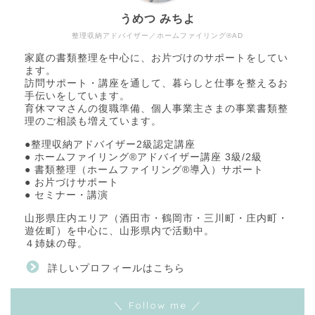
うめつ みちよ
整理収納アドバイザー／ホームファイリング®AD
家庭の書類整理を中心に、お片づけのサポートをしてい
ます。
訪問サポート・講座を通して、暮らしと仕事を整えるお
手伝いをしています。
育休ママさんの復職準備、個人事業主さまの事業書類整
理のご相談も増えています。
●整理収納アドバイザー2級認定講座
● ホームファイリング®アドバイザー講座 3級/2級
● 書類整理（ホームファイリング®導入）サポート
● お片づけサポート
● セミナー・講演
山形県庄内エリア（酒田市・鶴岡市・三川町・庄内町・
遊佐町）を中心に、山形県内で活動中。
４姉妹の母。
詳しいプロフィールはこちら
＼ Follow me ／