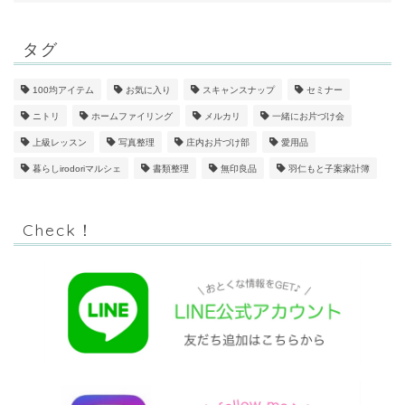
タグ
100均アイテム
お気に入り
スキャンスナップ
セミナー
ニトリ
ホームファイリング
メルカリ
一緒にお片づけ会
上級レッスン
写真整理
庄内お片づけ部
愛用品
暮らしirodoriマルシェ
書類整理
無印良品
羽仁もと子案家計簿
Check！