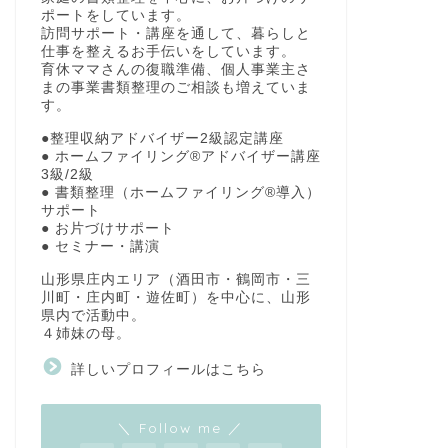
ポートをしています。
訪問サポート・講座を通して、暮らしと
仕事を整えるお手伝いをしています。
育休ママさんの復職準備、個人事業主さ
まの事業書類整理のご相談も増えていま
す。
●整理収納アドバイザー2級認定講座
● ホームファイリング®アドバイザー講座
3級/2級
● 書類整理（ホームファイリング®導入）
サポート
● お片づけサポート
● セミナー・講演
山形県庄内エリア（酒田市・鶴岡市・三
川町・庄内町・遊佐町）を中心に、山形
県内で活動中。
４姉妹の母。
詳しいプロフィールはこちら
＼ Follow me ／