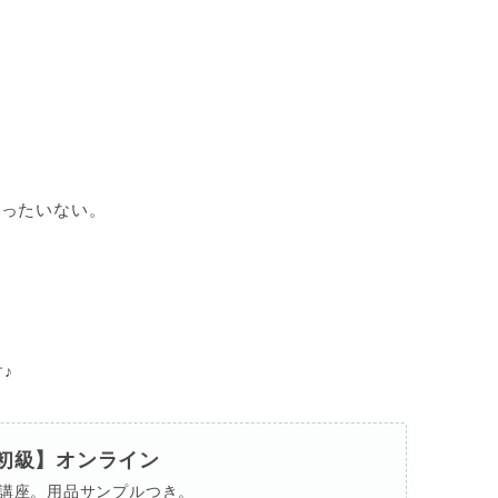
もったいない。
♪
初級】オンライン
講座。用品サンプルつき。