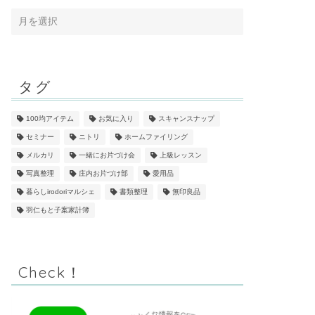
タグ
100均アイテム
お気に入り
スキャンスナップ
セミナー
ニトリ
ホームファイリング
メルカリ
一緒にお片づけ会
上級レッスン
写真整理
庄内お片づけ部
愛用品
暮らしirodoriマルシェ
書類整理
無印良品
羽仁もと子案家計簿
Check！