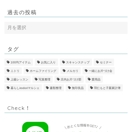
過去の投稿
タグ
100均アイテム
お気に入り
スキャンスナップ
セミナー
ニトリ
ホームファイリング
メルカリ
一緒にお片づけ会
上級レッスン
写真整理
庄内お片づけ部
愛用品
暮らしirodoriマルシェ
書類整理
無印良品
羽仁もと子案家計簿
Check！