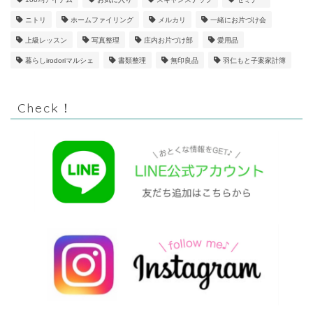
ニトリ
ホームファイリング
メルカリ
一緒にお片づけ会
上級レッスン
写真整理
庄内お片づけ部
愛用品
暮らしirodoriマルシェ
書類整理
無印良品
羽仁もと子案家計簿
Check！