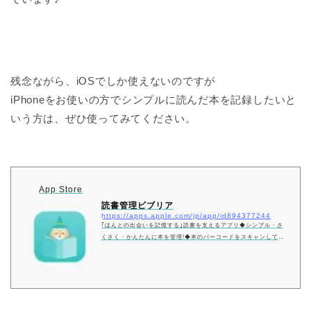
残念ながら、iOSでしか使えないのですが
iPhoneをお使いの方でシンプルに読んだ本を記録したいと
いう方は、ぜひ使ってみてください。
App Store
‎読書管理ビブリア
https://apps.apple.com/jp/app/id894377244
‎｢ほんとの出会いを記憶する｣読書を支えるアプリ◆シンプル・さ
くさく・かんたんに本を管理!◆本のバーコードをスキャンして素
早く登録!◆メモ・感想・気になるページ番号らくらく入力!◆読
書量が一目で分かる!——————————————–ビブリアの
特徴——————————————–読書管理ビブリアは「本を愛
する人」のためのアプリです。読書を支える以下の特徴を備えて
います。■読書の記録を素早くかんたんに・出会った本をサクサ
ク登録できます。・記録しておくことで過去…