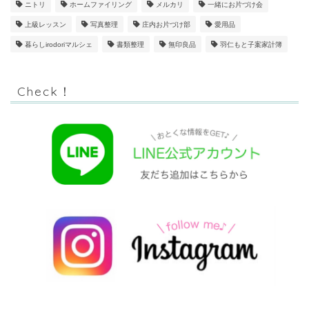
ニトリ
ホームファイリング
メルカリ
一緒にお片づけ会
上級レッスン
写真整理
庄内お片づけ部
愛用品
暮らしirodoriマルシェ
書類整理
無印良品
羽仁もと子案家計簿
Check！