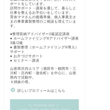
ポートをしています。
訪問サポート・講座を通して、暮らしと
仕事を整えるお手伝いをしています。
育休ママさんの復職準備、個人事業主さ
まの事業書類整理のご相談も増えていま
す。
●整理収納アドバイザー2級認定講座
● ホームファイリング®アドバイザー講座
3級/2級
● 書類整理（ホームファイリング®導入）
サポート
● お片づけサポート
● セミナー・講演
山形県庄内エリア（酒田市・鶴岡市・三
川町・庄内町・遊佐町）を中心に、山形
県内で活動中。
４姉妹の母。
詳しいプロフィールはこちら
＼ Follow me ／