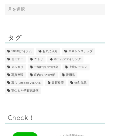
タグ
100均アイテム
お気に入り
スキャンスナップ
セミナー
ニトリ
ホームファイリング
メルカリ
一緒にお片づけ会
上級レッスン
写真整理
庄内お片づけ部
愛用品
暮らしirodoriマルシェ
書類整理
無印良品
羽仁もと子案家計簿
Check！