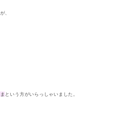
のが、
まま
という方がいらっしゃいました。