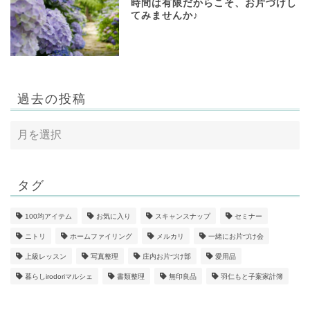
時間は有限だからこそ、お片づけし
てみませんか♪
過去の投稿
タグ
100均アイテム
お気に入り
スキャンスナップ
セミナー
ニトリ
ホームファイリング
メルカリ
一緒にお片づけ会
上級レッスン
写真整理
庄内お片づけ部
愛用品
暮らしirodoriマルシェ
書類整理
無印良品
羽仁もと子案家計簿