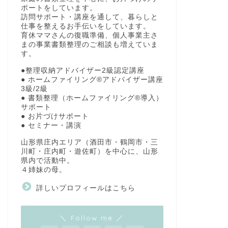
ポートをしています。
訪問サポート・講座を通して、暮らしと
仕事を整えるお手伝いをしています。
育休ママさんの復職準備、個人事業主さ
まの事業書類整理のご相談も増えていま
す。
●整理収納アドバイザー2級認定講座
● ホームファイリング®アドバイザー講座
3級/2級
● 書類整理（ホームファイリング®導入）
サポート
● お片づけサポート
● セミナー・講演
山形県庄内エリア（酒田市・鶴岡市・三
川町・庄内町・遊佐町）を中心に、山形
県内で活動中。
４姉妹の母。
詳しいプロフィールはこちら
＼ Follow me ／