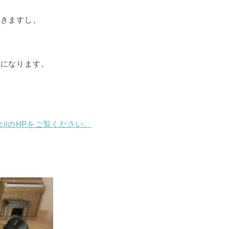
できますし、
強になります。
cil
の
HP
をご覧ください。