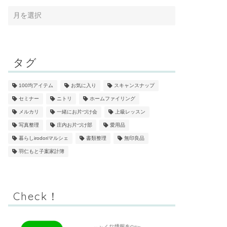
タグ
100均アイテム
お気に入り
スキャンスナップ
セミナー
ニトリ
ホームファイリング
メルカリ
一緒にお片づけ会
上級レッスン
写真整理
庄内お片づけ部
愛用品
暮らしirodoriマルシェ
書類整理
無印良品
羽仁もと子案家計簿
Check！