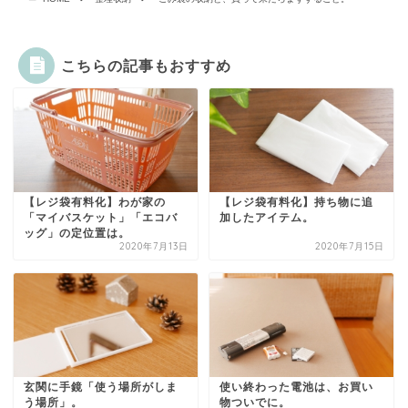
こちらの記事もおすすめ
【レジ袋有料化】わが家の
【レジ袋有料化】持ち物に追
「マイバスケット」「エコバ
加したアイテム。
ッグ」の定位置は。
2020年7月13日
2020年7月15日
玄関に手鏡「使う場所がしま
使い終わった電池は、お買い
う場所」。
物ついでに。