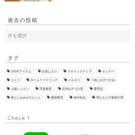
過去の投稿
タグ
100均アイテム
お気に入り
スキャンスナップ
セミナー
ニトリ
ホームファイリング
メルカリ
一緒にお片づけ会
上級レッスン
写真整理
庄内お片づけ部
愛用品
暮らしirodoriマルシェ
書類整理
無印良品
羽仁もと子案家計簿
Check！