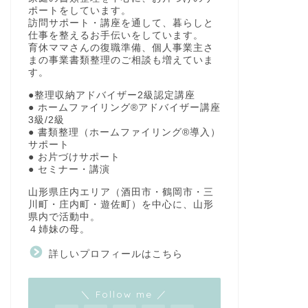
ポートをしています。
訪問サポート・講座を通して、暮らしと
仕事を整えるお手伝いをしています。
育休ママさんの復職準備、個人事業主さ
まの事業書類整理のご相談も増えていま
す。
●整理収納アドバイザー2級認定講座
● ホームファイリング®アドバイザー講座
3級/2級
● 書類整理（ホームファイリング®導入）
サポート
● お片づけサポート
● セミナー・講演
山形県庄内エリア（酒田市・鶴岡市・三
川町・庄内町・遊佐町）を中心に、山形
県内で活動中。
４姉妹の母。
詳しいプロフィールはこちら
＼ Follow me ／