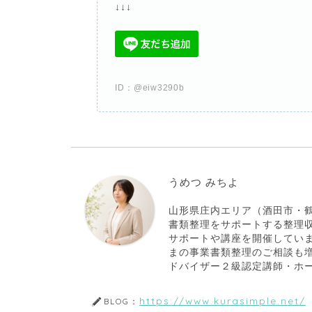
↓
↓
↓
ID
：
@eiw3290b
うめつ みちよ
山形県庄内エリア（酒田市・
書類整理をサポートする整理
サポートや講座を開催してい
まの事業書類整理のご相談も
ドバイザー２級認定講師・ホ
https://www.kurasimple.net/
BLOG：