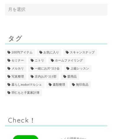
タグ
100均アイテム
お気に入り
スキャンスナップ
セミナー
ニトリ
ホームファイリング
メルカリ
一緒にお片づけ会
上級レッスン
写真整理
庄内お片づけ部
愛用品
暮らしirodoriマルシェ
書類整理
無印良品
羽仁もと子案家計簿
Check！