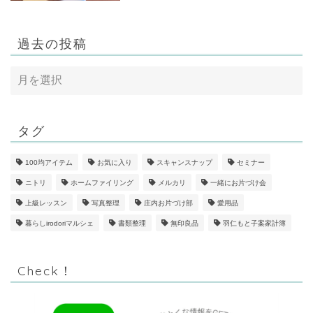
過去の投稿
タグ
100均アイテム
お気に入り
スキャンスナップ
セミナー
ニトリ
ホームファイリング
メルカリ
一緒にお片づけ会
上級レッスン
写真整理
庄内お片づけ部
愛用品
暮らしirodoriマルシェ
書類整理
無印良品
羽仁もと子案家計簿
Check！