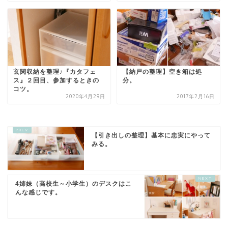
玄関収納を整理♪『カタフェ
【納戸の整理】空き箱は処
ス』２回目、参加するときの
分。
コツ。
2020年4月29日
2017年2月16日
【引き出しの整理】基本に忠実にやって
みる。
4姉妹（高校生～小学生）のデスクはこ
んな感じです。