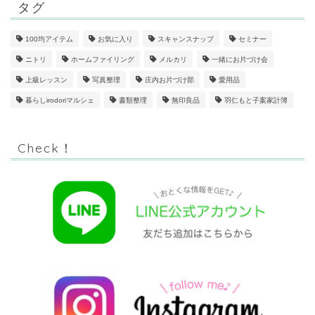
タグ
100均アイテム
お気に入り
スキャンスナップ
セミナー
ニトリ
ホームファイリング
メルカリ
一緒にお片づけ会
上級レッスン
写真整理
庄内お片づけ部
愛用品
暮らしirodoriマルシェ
書類整理
無印良品
羽仁もと子案家計簿
Check！