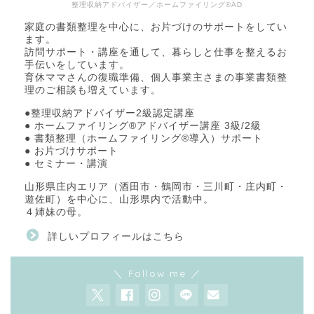
整理収納アドバイザー／ホームファイリング®AD
家庭の書類整理を中心に、お片づけのサポートをしてい
ます。
訪問サポート・講座を通して、暮らしと仕事を整えるお
手伝いをしています。
育休ママさんの復職準備、個人事業主さまの事業書類整
理のご相談も増えています。
●整理収納アドバイザー2級認定講座
● ホームファイリング®アドバイザー講座 3級/2級
● 書類整理（ホームファイリング®導入）サポート
● お片づけサポート
● セミナー・講演
山形県庄内エリア（酒田市・鶴岡市・三川町・庄内町・
遊佐町）を中心に、山形県内で活動中。
４姉妹の母。
詳しいプロフィールはこちら
＼ Follow me ／