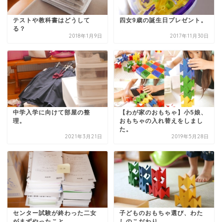
テストや教科書はどうして
四女9歳の誕生日プレゼント。
る？
2018年1月9日
2017年11月30日
中学入学に向けて部屋の整
【わが家のおもちゃ】小5娘、
理。
おもちゃの入れ替えをしまし
た。
2021年3月21日
2019年5月28日
センター試験が終わった二女
子どものおもちゃ選び、わた
がまずやったこと。
しのこだわり。